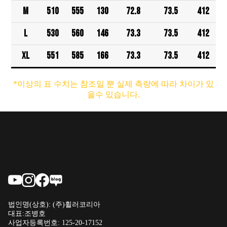
M
510
555
130
72.8
73.5
412
L
530
560
146
73.3
73.5
412
1
XL
551
585
166
73.3
73.5
412
*이상의 표 수치는 참조일 뿐 실제 측량에 따라 차이가 있
을수 있습니다.
법인명(상호): (주)휠러코리아
대표:조병호
사업자등록번호: 125-20-17152