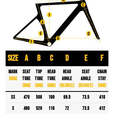
SIZE
A
B
C
D
E
F
MARK
SEAT
TOP
HEAD
HEAD
SEAT
CHAIN
W
(mm)
TUBE
TUBE
TUBE
ANGLE
ANGLE
STAY
(mm)
(mm)
(mm)
(degree)
(degree)
(mm)
XS
470
508
100
69.5
73.5
410
9
S
490
529
110
72
73.5
412
9